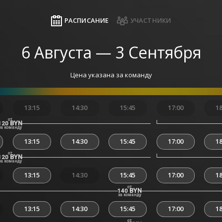
РАСПИСАНИЕ
УЧАСТНИКИ
6 Августа — 3 Сентября
Цена указана за команду
13:15
14:30
15:45
17:00
18
от
BYN
120
за команду
13:15
14:30
15:45
17:00
18
от
BYN
120
за команду
13:15
14:30
15:45
17:00
18
от
BYN
140
за команду
13:15
14:30
15:45
17:00
18
от