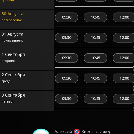
30 Августа
09:30
10:45
12:00
воскресенье
31 Августа
09:30
10:45
12:00
понедельник
1 Сентября
09:30
10:45
12:00
вторник
2 Сентября
09:30
10:45
12:00
среда
3 Сентября
09:30
10:45
12:00
четверг
Алексей
Квест-стажер