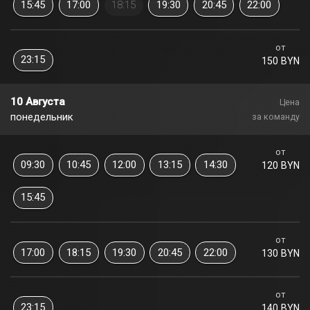
15:45
17:00
18:15
19:30
20:45
22:00
от
23:15
150 BYN
10 Августа
Цена
понедельник
за команду
от
09:30
10:45
12:00
13:15
14:30
120 BYN
15:45
от
17:00
18:15
19:30
20:45
22:00
130 BYN
от
23:15
140 BYN