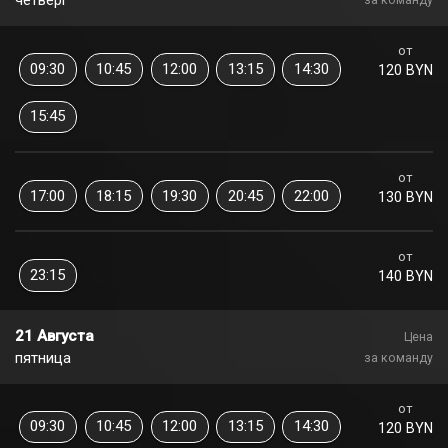
четверг
за команду
от
09:30
10:45
12:00
13:15
14:30
120 BYN
15:45
от
17:00
18:15
19:30
20:45
22:00
130 BYN
от
23:15
140 BYN
21 Августа
Цена
пятница
за команду
от
09:30
10:45
12:00
13:15
14:30
120 BYN