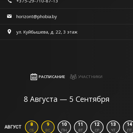
+375-29-710-87-13
horizont@phobia.by
ул. Куйбышева, д. 22, 3 этаж
РАСПИСАНИЕ
УЧАСТНИКИ
8 Августа — 5 Сентября
8
9
10
11
12
13
14
АВГУСТ
СБ
ВС
ПН
ВТ
СР
ЧТ
ПТ