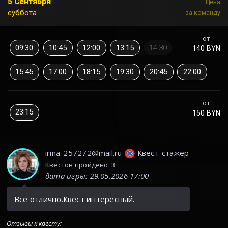
5 Сентября
Цена
суббота
за команду
от
09:30
10:45
12:00
13:15
14:30
140 BYN
15:45
17:00
18:15
19:30
20:45
22:00
от
23:15
150 BYN
irina-257272@mail.ru
Квест-стажер
Квестов пройдено: 3
дата игры
:
29.05.2026 17:00
Все отлично.Квест интересный.
Отзывы к квесту
: