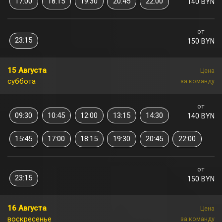
17:00
18:15
19:30
20:45
22:00
140 BYN
от
23:15
150 BYN
15 Августа
Цена
суббота
за команду
от
09:30
10:45
12:00
13:15
14:30
140 BYN
15:45
17:00
18:15
19:30
20:45
22:00
от
23:15
150 BYN
16 Августа
Цена
воскресенье
за команду