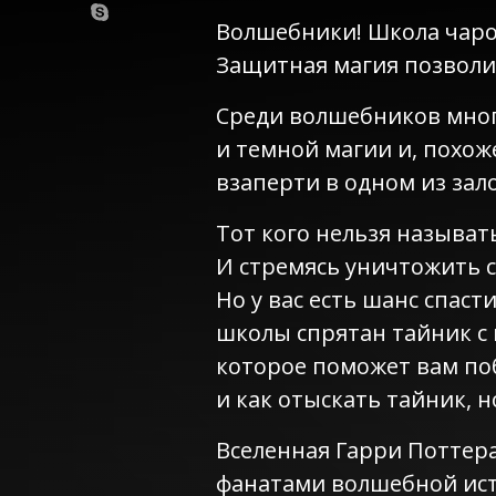
Волшебники! Школа чарод
Защитная магия позволи
Среди волшебников мног
и темной магии и, похож
взаперти в одном из зал
Тот кого нельзя называт
И стремясь уничтожить с
Но у вас есть шанс спасти
школы спрятан тайник с
которое поможет вам поб
и как отыскать тайник, н
Вселенная Гарри Поттер
фанатами волшебной ист