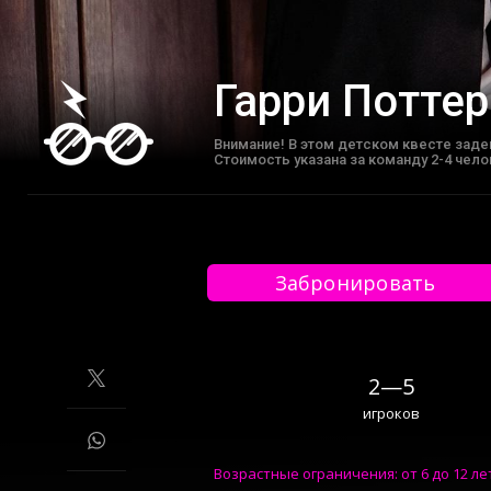
Гарри Потте
Внимание! В этом детском квесте заде
Cтоимость указана за команду 2-4 чело
Забронировать
2—5
игроков
Возрастные ограничения: от 6 до 12 ле