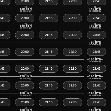
:45
20:00
21:15
22:30
23:45
от
от
BYN
BYN
130
140
за команду
за команду
:45
20:00
21:15
22:30
23:45
от
от
BYN
BYN
140
150
за команду
за команду
:45
20:00
21:15
22:30
23:45
от
BYN
150
за команду
:45
20:00
21:15
22:30
23:45
от
BYN
150
за команду
:45
20:00
21:15
22:30
23:45
от
от
BYN
BYN
130
140
за команду
за команду
:45
20:00
21:15
22:30
23:45
от
от
BYN
BYN
130
140
за команду
за команду
:45
20:00
21:15
22:30
23:45
от
от
BYN
BYN
130
140