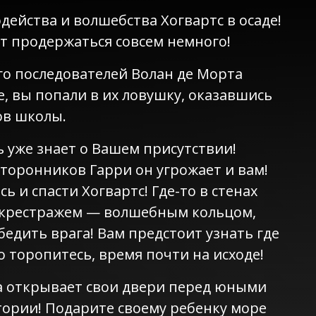
ейства и волшебства Хогвартс в осаде!
т продержаться совсем немного!
о последователей Волан де Морта
е, вы попали в их ловушку, оказавшись
ов школы.
ь уже знает о Вашем присутствии!
торонников Гарри он угрожает и вам!
сь и спасти Хогвартс! Где-то в стенах
 крестражем — волшебным кольцом,
едить врага! Вам предстоит узнать где
о торопитесь, время почти на исходе!
а открывает свои двери перед юными
ории! Подарите своему ребенку море