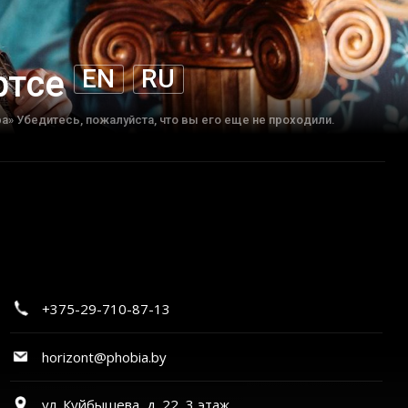
ртсе
EN
RU
а» Убедитесь, пожалуйста, что вы его еще не проходили.
+375-29-710-87-13
horizont@phobia.by
ул. Куйбышева, д. 22, 3 этаж