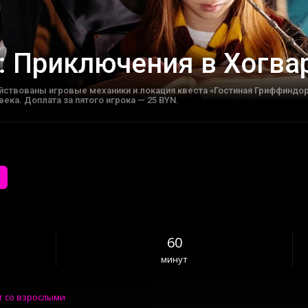
р: Приключения в Хогва
йствованы игровые механики и локация квеста «Гостиная Гриффиндор
века. Доплата за пятого игрока — 25 BYN.
60
минут
т со взрослыми