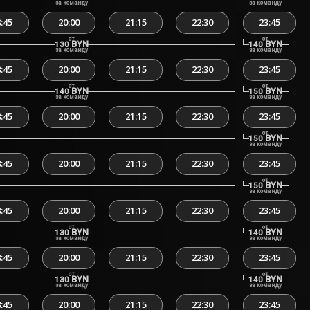
за команду
за команду
:45
20:00
21:15
22:30
23:45
от
от
BYN
BYN
130
140
за команду
за команду
:45
20:00
21:15
22:30
23:45
от
от
BYN
BYN
140
150
за команду
за команду
:45
20:00
21:15
22:30
23:45
от
BYN
150
за команду
:45
20:00
21:15
22:30
23:45
от
BYN
150
за команду
:45
20:00
21:15
22:30
23:45
от
от
BYN
BYN
130
140
за команду
за команду
:45
20:00
21:15
22:30
23:45
от
от
BYN
BYN
130
140
за команду
за команду
:45
20:00
21:15
22:30
23:45