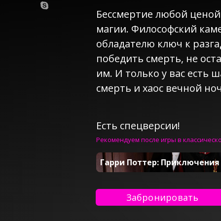
Бессмертие любой ценой 
магии. Философский кам
обладателю ключ к разг
победить смерть, не ост
им. И только у вас есть 
смерть и хаос вечной ноч
Есть спецверсии!
Рекомендуем после игры в классическ
Гарри Поттер: Приключения 
Забронировать