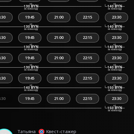
от
от
BYN
BYN
130
140
за команду
за команду
:30
19:45
21:00
22:15
23:30
от
от
BYN
BYN
130
140
за команду
за команду
:30
19:45
21:00
22:15
23:30
от
от
BYN
BYN
130
140
за команду
за команду
:30
19:45
21:00
22:15
23:30
от
от
BYN
BYN
130
140
за команду
за команду
:30
19:45
21:00
22:15
23:30
от
от
BYN
BYN
140
150
за команду
за команду
:30
19:45
21:00
22:15
23:30
от
BYN
150
за команду
Татьяна
Квест-стажер