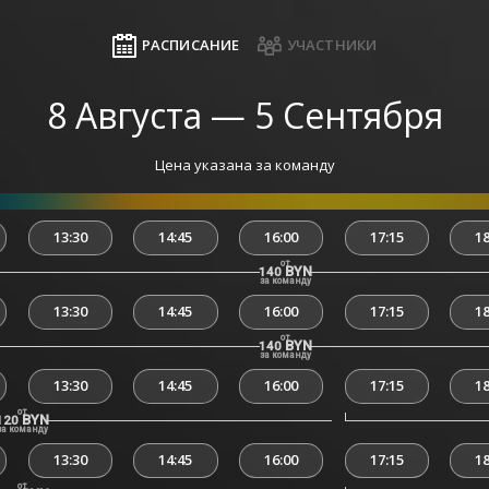
РАСПИСАНИЕ
УЧАСТНИКИ
8 Августа — 5 Сентября
Цена указана за команду
13:30
14:45
16:00
17:15
18
от
BYN
140
за команду
13:30
14:45
16:00
17:15
18
от
BYN
140
за команду
13:30
14:45
16:00
17:15
18
от
BYN
120
за команду
13:30
14:45
16:00
17:15
18
от