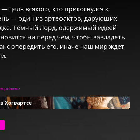
— цель всякого, кто прикоснулся к
ень — один из артефактов, дарующих
адке. Темный Лорд, одержимый идеей
ановится ни перед чем, чтобы завладеть
шанс опередить его, иначе наш мир ждет
и.
ом режиме
в Хогвартсе