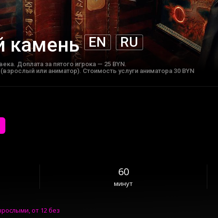
й камень
EN
RU
века. Доплата за пятого игрока — 25 BYN.
взрослый или аниматор). Стоимость услуги аниматора 30 BYN
60
минут
зрослыми, от 12 без